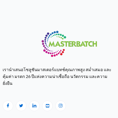
เรานำเสนอโซลูชันมาสเตอร์แบทช์คุณภาพสูง สม่ำเสมอ และ
คุ้มค่า มรดก 26 ปีแห่งความน่าเชื่อถือ นวัตกรรม และความ
ยั่งยืน