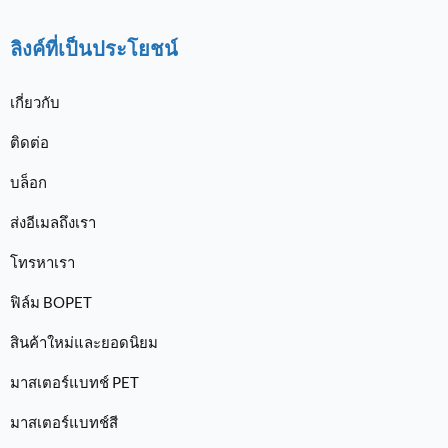
ลิงค์ที่เป็นประโยชน์
เกี่ยวกับ
ติดต่อ
บล็อก
ส่งอีเมลถึงเรา
โทรหาเรา
ฟิล์ม BOPET
สินค้าใหม่และยอดนิยม
มาสเตอร์แบทช์ PET
มาสเตอร์แบทช์สี