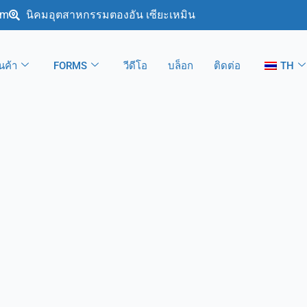
om
นิคมอุตสาหกรรมตองอัน เซียะเหมิน
ินค้า
FORMS
วีดีโอ
บล็อก
ติดต่อ
TH