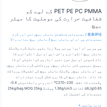
PET PE PC PMMA کے لیے کم
شفافیت حرارت کی موصلیت کا میٹر
بیچ
发表评论
/
مصنوعات
,
فنکشنل ماسٹر بیچ
,
نئی اور گرم
مصنوعات
,
پی ای ٹی ماسٹر بیچ
/
ماسٹر بیچ بنانے والا
پی پی پی ای ایوا پی سی پیلا ریڈ بلیو بلیک گرے پلاسٹک
ماسٹر بیچ انکوائری واٹس ایپ ای میل انکوائری کا
نام کمپنی ای میل فون نمبر ایڈریس کوانٹیٹی آپ کا
میسج بھیجیں کلر ماسٹر بیچ، پروڈکٹس گرے ماسٹر بیچ،
پی ای ماسٹر بیچ، پلاسٹک ماسٹر بیچ کی تفصیلات پروڈکٹ
کا نام۔ ماسٹر بیچ کی ظاہری شکل گہرے نیلے ذرات
پگھلنے کا نقطہ 230~270℃ اندرونی واسکاسیٹی 0.4-
0.65(dL/g) کثافت 1.36g/cm3 پیکنگ 25kg/bag MOQ 25kg
مصنوعات کی تفصیل: کم
مزید پڑھیں »