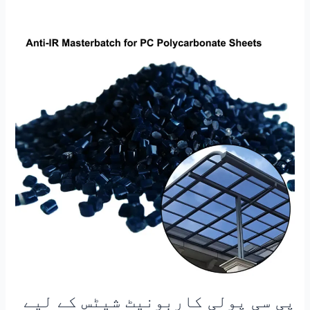
پی
سی
پولی
کاربونیٹ
شیٹس
کے
لیے
اینٹی
آئی
آر
ماسٹر
بیچ
ہیٹ
انسولیشن
ماسٹر
بیچ
پی سی پولی کاربونیٹ شیٹس کے لیے