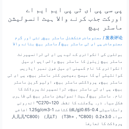
پی سی پی ای ٹی پی ایم ایم اے
اورکت جذب کرنے والا ہیٹ انسولیشن
ماسٹر بیچ
发表评论
/
مصنوعات
,
فنکشنل ماسٹر بیچ
,
نئی اور گرم
مصنوعات
,
پی ای ٹی ماسٹر بیچ
/
ماسٹر بیچ بنانے والا
بوتلوں کی انکوائری کے لیے پی ای ٹی ٹرانسپیرنٹ
ماسٹر بیچ زیتون کا ماسٹر بیچ واٹس ایپ ای میل
انکوائری کا نام کمپنی ای میل فون نمبر ایڈریس
کوانٹیٹی آپ کا میسج بھیجیں کلر ماسٹر بیچ، پی ای ٹی
ماسٹر بیچ، پروڈکٹس ماسٹر بیچ، اولیو گرین ماسٹر
بیچ، پی ای ٹی ماسٹر بیچ، ٹرانسپیرنٹ پروڈکٹ کا
نام۔ ماسٹر بیچ / ہیٹ انسولیشن ماسٹر بیچ کی ظاہری
شکل سیاہ ذرہ پگھلنے کا نقطہ 120~270℃ اندرونی
واسکاسیٹی 0.4-0.65(dL/g) کثافت 1-1.25g/cm3 اضافی
مواد 3.0±0.2（800℃，+T3h）（LT⼉）（800℃⼉⼉⼈
پروڈکٹ کا تعارف: