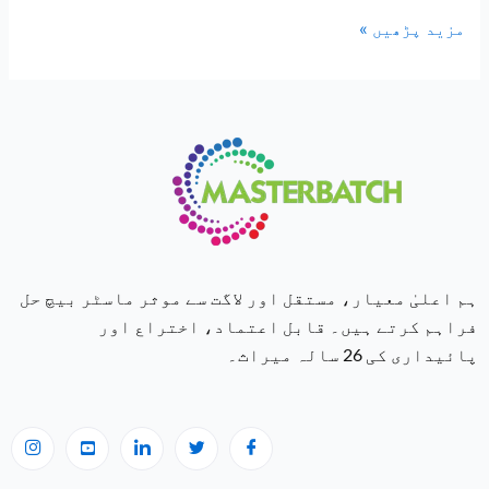
مزید پڑھیں »
ہم اعلیٰ معیار، مستقل اور لاگت سے موثر ماسٹر بیچ حل
فراہم کرتے ہیں۔ قابل اعتماد، اختراع اور
پائیداری کی 26 سالہ میراث۔