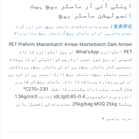
اینٹی آئی آر ماسٹر بیچ ہیٹ
انسولیشن ماسٹر بیچ
发表评论
/
مصنوعات
,
فنکشنل ماسٹر بیچ
,
نئی اور گرم
مصنوعات
,
پی ای ٹی ماسٹر بیچ
/
ماسٹر بیچ بنانے والا
PET Preform Masterbatch Amber Masterbatch Dark Amber
PET انکوائری What'sApp ای میل انکوائری کا نام
کمپنی ای میل فون نمبر ایڈریس کوانٹیٹی آپ کا پیغام
بھیجیں کلر ماسٹر بیچ، پی ای ٹی ماسٹر بیچ، پروڈکٹس
ایمبر ماسٹر بیچ، ماسٹر بیچ ڈارک ایمبر پی ای ٹی، پی
ای ٹی پریفارم پروڈکٹ کا نام۔ ماسٹر بیچ کی ظاہری
شکل گہرے نیلے ذرات پگھلنے کا نقطہ 230~270℃
اندرونی واسکوسیٹی 0.4-0.65(dL/g) کثافت 1.36g/cm3
پیکنگ 25kg/bag MOQ 25kg مصنوعات کی تفصیل: ہائی
مزید پڑھیں »