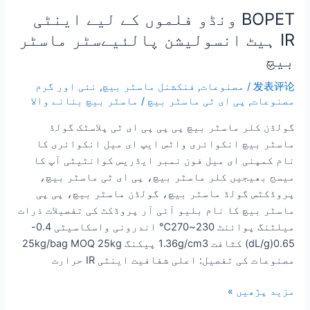
BOPET ونڈو فلموں کے لیے اینٹی
IR ہیٹ انسولیشن پالئیےسٹر ماسٹر
بیچ
发表评论
/
مصنوعات
,
فنکشنل ماسٹر بیچ
,
نئی اور گرم
مصنوعات
,
پی ای ٹی ماسٹر بیچ
/
ماسٹر بیچ بنانے والا
گولڈن کلر ماسٹر بیچ پی پی پی ای ٹی پلاسٹک گولڈ
ماسٹر بیچ انکوائری واٹس ایپ ای میل انکوائری کا
نام کمپنی ای میل فون نمبر ایڈریس کوانٹیٹی آپ کا
میسج بھیجیں کلر ماسٹر بیچ، پی ای ٹی ماسٹر بیچ،
پروڈکٹس گولڈ ماسٹر بیچ، گولڈن ماسٹر بیچ، پی پی
ماسٹر بیچ کا نام بلیو آئی آر پروڈکٹ کی تفصیلات ذرات
میلٹنگ پوائنٹ 230~270℃ اندرونی واسکاسیٹی 0.4-
0.65(dL/g) کثافت 1.36g/cm3 پیکنگ 25kg/bag MOQ 25kg
مصنوعات کی تفصیل: اعلی شفافیت اینٹی IR حرارت
مزید پڑھیں »