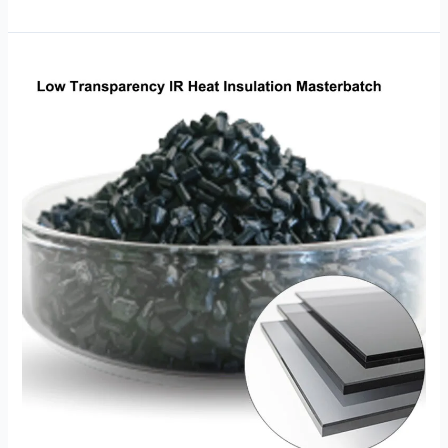
PET
PE
PC
PMMA
کے
لیے
کم
شفافیت
حرارت
کی
موصلیت
کا
میٹر
بیچ