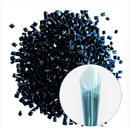
BOPET
ونڈو
فلموں
کے
لیے
اینٹی
IR
ہیٹ
انسولیشن
پالئیےسٹر
ماسٹر
بیچ