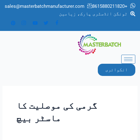
sales@masterbatchmanufacturer.com
+8615880211820
ٹونگن انڈسٹری پارک، زیامین
انکوائری
گرمی کی موصلیت کا
ماسٹر بیچ