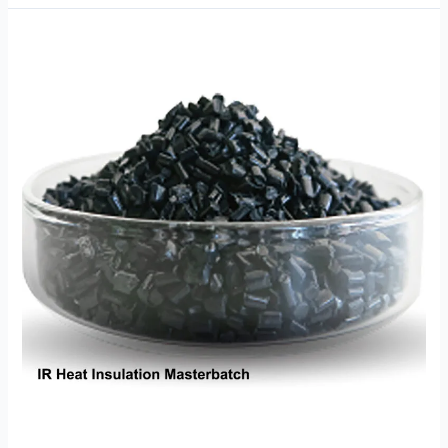
ہائی
ٹرانسمیشن
PET
PE
PC
PMMA
ہیٹ
انسولیشن
ماسٹر
بیچ