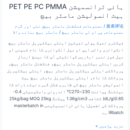
ہائی ٹرانسمیشن PET PE PC PMMA
ہیٹ انسولیشن ماسٹر بیچ
发表评论
/
مصنوعات
,
فنکشنل ماسٹر بیچ
,
نئی اور گرم
مصنوعات
,
پی ای ٹی ماسٹر بیچ
/
ماسٹر بیچ بنانے والا
فیکٹری تھوک پولی تھیلین اینٹی بیکٹیریل ماسٹر بیچ
انکوائری واٹس ایپ ای میل انکوائری کا نام کمپنی ای
میل فون نمبر ایڈریس کوانٹیٹی آپ کا میسج ارسال
کریں اینٹی بیکٹیریل ماسٹر بیچ، فنکشنل ماسٹر بیچ،
پروڈکٹس اینٹی بیکٹیریل ماسٹر بیچ، اینٹی بیکٹیریل
پروڈکٹ کا نام، اینٹی بیکٹیریل ماسٹر بیچ ہیٹ
انسولیشن ماسٹر بیچ کی ظاہری شکل گہرے نیلے ذرات کا
میلٹنگ پوائنٹ 230~270℃ اندرونی واسکوسیٹی 0.4-
0.65(dL/g) کثافت 1.36g/cm3 پیکنگ 25kg/bag MOQ 25kg
پروڈکٹ کی تفصیل: ہائی ٹرانسمیٹینس masterbatch in
IRbatch ہے
مزید پڑھیں »