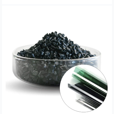
پی
سی
پی
ای
ٹی
پی
ایم
ایم
اے
اورکت
جذب
کرنے
والا
ہیٹ
انسولیشن
ماسٹر
بیچ