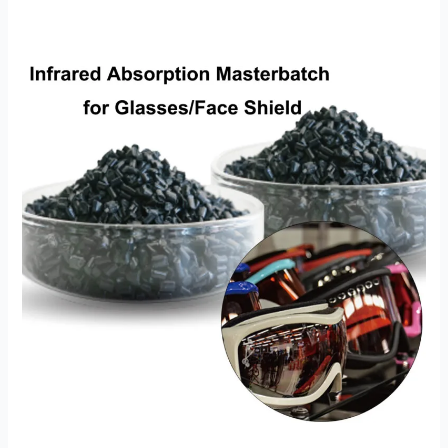
پی
سی
فیس
شیلڈ
اور
شیشے
کے
لیے
انفراریڈ
جذب
ماسٹر
بیچ