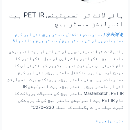
ہائی لائٹ ٹرانسمیٹینس PET IR ہیٹ
انسولیشن ماسٹر بیچ
发表评论
/
مصنوعات
,
فنکشنل ماسٹر بیچ
,
نئی اور گرم
مصنوعات
,
پی ای ٹی ماسٹر بیچ
/
ماسٹر بیچ بنانے والا
ہائی لائٹ ٹرانسمیٹینس پی ای ٹی آئی آر ہیٹ انسولیشن
ماسٹر بیچ انکوائری واٹس ایپ ای میل انکوائری کا
نام کمپنی ای میل فون نمبر ایڈریس کوانٹیٹی آپ کا
میسج ارسال کریں فنکشنل ماسٹر بیچ، نئی اور گرم
مصنوعات، پی ای ٹی ماسٹر بیچ، پروڈکٹس ہیٹ انسولیشن
آئی آر ماسٹر بیچ، انسٹربیچ، ہیٹ انسولیشن IR
Masterbatch, PET IR ماسٹر بیچ کی تفصیلات پروڈکٹ کا
نام PET IR ہیٹ انسولیشن ماسٹر بیچ کی ظاہری شکل
گہرے نیلے ذرات پگھلنے کا نقطہ 230~270℃
مزید پڑھیں »