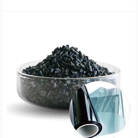
ہائی
لائٹ
ٹرانسمیٹینس
PET
IR
ہیٹ
انسولیشن
ماسٹر
بیچ