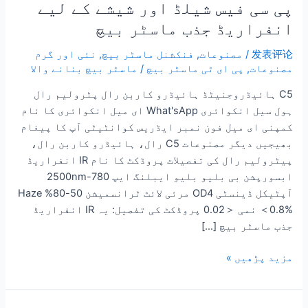
پی سی فیس شیلڈ اور شیشے کے لیے
انفراریڈ جذب ماسٹر بیچ
发表评论
/
مصنوعات
,
فنکشنل ماسٹر بیچ
,
نئی اور گرم
مصنوعات
,
پی ای ٹی ماسٹر بیچ
/
ماسٹر بیچ بنانے والا
C5 ہائیڈروجنیٹڈ ہائیڈرو کاربن رال پٹرولیم رال
ہول سیل انکوائری What'sApp ای میل انکوائری کا نام
کمپنی ای میل فون نمبر ایڈریس کوانٹیٹی آپ کا پیغام
بھیجیں دیگر مصنوعات C5 رال، ہائیڈرو کاربن رال،
پیٹرولیم رال کی تفصیلات پروڈکٹ کا نام IR انفراریڈ
ابسورپشن بی بلیو بلیو ایبلنگ ایپ 780-2500nm
آپٹیکل ڈینسٹی OD4 مرئی لائٹ ٹرانسمیشن 50-80% Haze
＜0.8% نمی ＜0.02 پروڈکٹ کی تفصیل: یہ IR انفراریڈ
جذب ماسٹر بیچ […]
مزید پڑھیں »