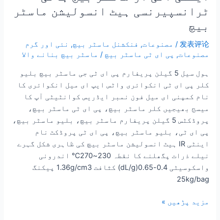
ٹرانسپیرنسی ہیٹ انسولیشن ماسٹر
بیچ
发表评论
/
مصنوعات
,
فنکشنل ماسٹر بیچ
,
نئی اور گرم
مصنوعات
,
پی ای ٹی ماسٹر بیچ
/
ماسٹر بیچ بنانے والا
ہول سیل 5 گیلن پریفارم پی ای ٹی جی ماسٹر بیچ بلیو
کلر پی ای ٹی انکوائری واٹس ایپ ای میل انکوائری کا
نام کمپنی ای میل فون نمبر ایڈریس کوانٹیٹی آپ کا
میسج بھیجیں کلر ماسٹر بیچ، پی ای ٹی ماسٹر بیچ،
پروڈکٹس 5 گیلن پریفارم ماسٹر بیچ، بلیو ماسٹر بیچ،
پی ای ٹی، بلیو ماسٹر بیچ، پی ای ٹی پروڈکٹ نام
اینٹی IR ہیٹ انسولیشن ماسٹر بیچ کی ظاہری شکل گہرے
نیلے ذرات پگھلنے کا نقطہ 230~270℃ اندرونی
واسکوسیٹی 0.4-0.65(dL/g) کثافت 1.36g/cm3 پیکنگ
25kg/bag
مزید پڑھیں »