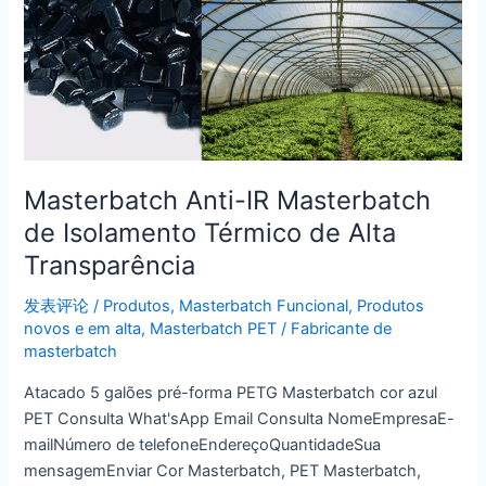
Masterbatch Anti-IR Masterbatch
de Isolamento Térmico de Alta
Transparência
发表评论
/
Produtos
,
Masterbatch Funcional
,
Produtos
novos e em alta
,
Masterbatch PET
/
Fabricante de
masterbatch
Atacado 5 galões pré-forma PETG Masterbatch cor azul
PET Consulta What'sApp Email Consulta NomeEmpresaE-
mailNúmero de telefoneEndereçoQuantidadeSua
mensagemEnviar Cor Masterbatch, PET Masterbatch,