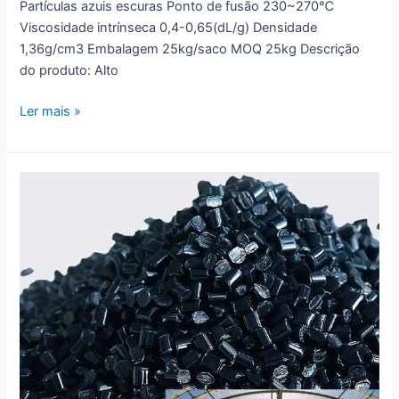
Partículas azuis escuras Ponto de fusão 230~270℃
Viscosidade intrínseca 0,4-0,65(dL/g) Densidade
1,36g/cm3 Embalagem 25kg/saco MOQ 25kg Descrição
do produto: Alto
Ler mais »
Masterbatch
Anti-
IR
Masterbatch
de
Isolamento
Térmico
de
Alta
Transparência