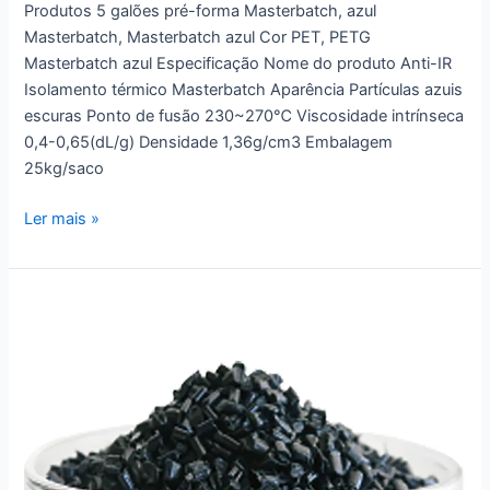
Produtos 5 galões pré-forma Masterbatch, azul
Masterbatch, Masterbatch azul Cor PET, PETG
Masterbatch azul Especificação Nome do produto Anti-IR
Isolamento térmico Masterbatch Aparência Partículas azuis
escuras Ponto de fusão 230~270℃ Viscosidade intrínseca
0,4-0,65(dL/g) Densidade 1,36g/cm3 Embalagem
25kg/saco
Ler mais »
Masterbatch
de
isolamento
térmico
de
alta
transmissão
PET