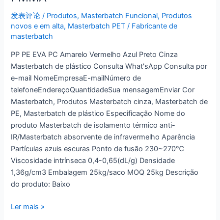
发表评论
/
Produtos
,
Masterbatch Funcional
,
Produtos
novos e em alta
,
Masterbatch PET
/
Fabricante de
masterbatch
PP PE EVA PC Amarelo Vermelho Azul Preto Cinza
Masterbatch de plástico Consulta What'sApp Consulta por
e-mail NomeEmpresaE-mailNúmero de
telefoneEndereçoQuantidadeSua mensagemEnviar Cor
Masterbatch, Produtos Masterbatch cinza, Masterbatch de
PE, Masterbatch de plástico Especificação Nome do
produto Masterbatch de isolamento térmico anti-
IR/Masterbatch absorvente de infravermelho Aparência
Partículas azuis escuras Ponto de fusão 230~270℃
Viscosidade intrínseca 0,4-0,65(dL/g) Densidade
1,36g/cm3 Embalagem 25kg/saco MOQ 25kg Descrição
do produto: Baixo
Ler mais »