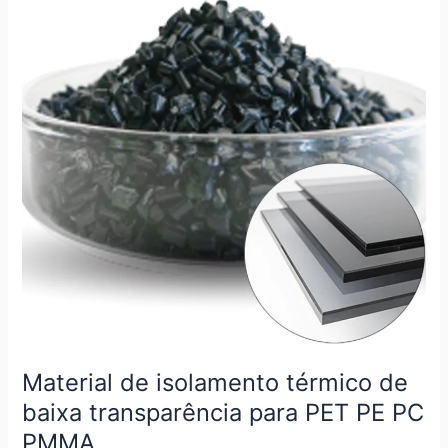
isolamento
térmico
de
baixa
transparência
para
PET
PE
PC
PMMA
Material de isolamento térmico de
baixa transparência para PET PE PC
PMMA