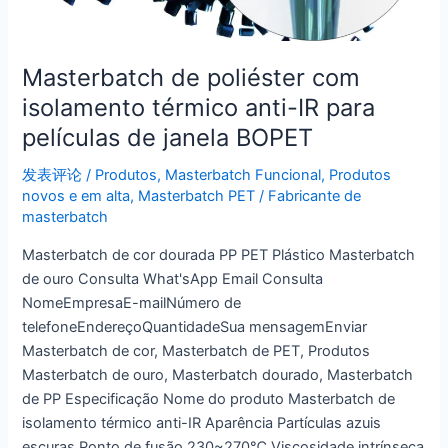
Masterbatch de poliéster com
isolamento térmico anti-IR para
películas de janela BOPET
发表评论
/
Produtos
,
Masterbatch Funcional
,
Produtos
novos e em alta
,
Masterbatch PET
/
Fabricante de
masterbatch
Masterbatch de cor dourada PP PET Plástico Masterbatch
de ouro Consulta What'sApp Email Consulta
NomeEmpresaE-mailNúmero de
telefoneEndereçoQuantidadeSua mensagemEnviar
Masterbatch de cor, Masterbatch de PET, Produtos
Masterbatch de ouro, Masterbatch dourado, Masterbatch
de PP Especificação Nome do produto Masterbatch de
isolamento térmico anti-IR Aparência Partículas azuis
escuras Ponto de fusão 230~270℃ Viscosidade intrínseca