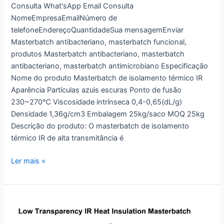
Consulta What'sApp Email Consulta
NomeEmpresaEmailNúmero de
telefoneEndereçoQuantidadeSua mensagemEnviar
Masterbatch antibacteriano, masterbatch funcional,
produtos Masterbatch antibacteriano, masterbatch
antibacteriano, masterbatch antimicrobiano Especificação
Nome do produto Masterbatch de isolamento térmico IR
Aparência Partículas azuis escuras Ponto de fusão
230~270℃ Viscosidade intrínseca 0,4-0,65(dL/g)
Densidade 1,36g/cm3 Embalagem 25kg/saco MOQ 25kg
Descrição do produto: O masterbatch de isolamento
térmico IR de alta transmitância é
Ler mais »
Material
de