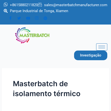
跳
+8615880211820
sales@masterbatchmanufacturer.com
至
Parque Industrial de Tonga, Xiamen
内
容
Investigação
Masterbatch de
isolamento térmico