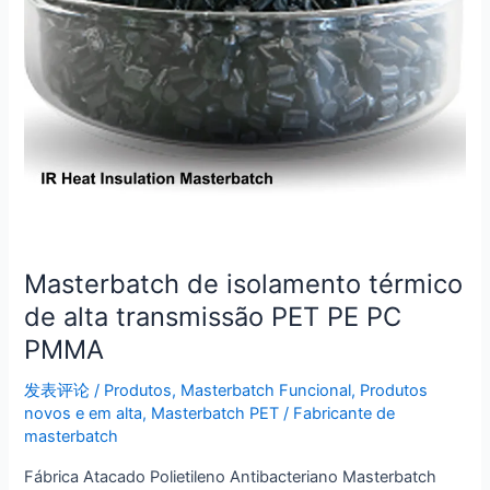
PE
PC
PMMA
Masterbatch de isolamento térmico
de alta transmissão PET PE PC
PMMA
发表评论
/
Produtos
,
Masterbatch Funcional
,
Produtos
novos e em alta
,
Masterbatch PET
/
Fabricante de
masterbatch
Fábrica Atacado Polietileno Antibacteriano Masterbatch