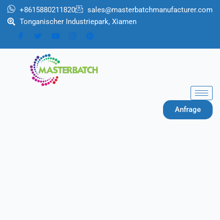
Zum
+8615880211820
sales@masterbatchmanufacturer.com
Inhalt
Tonganischer Industriepark, Xiamen
springen
Anfrage