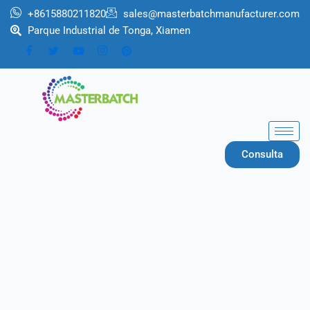
Ir
+8615880211820
sales@masterbatchmanufacturer.com
al
Parque Industrial de Tonga, Xiamen
contenido
Consulta