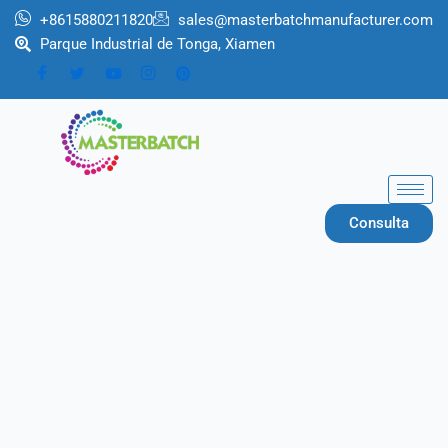
Ir
+8615880211820
sales@masterbatchmanufacturer.com
al
Parque Industrial de Tonga, Xiamen
contenido
Consulta