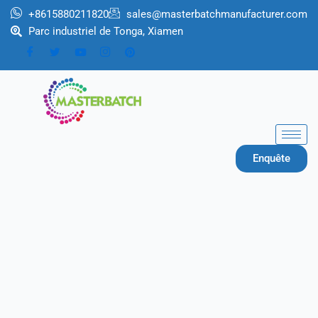
Aller
+8615880211820
sales@masterbatchmanufacturer.com
au
Parc industriel de Tonga, Xiamen
contenu
Enquête