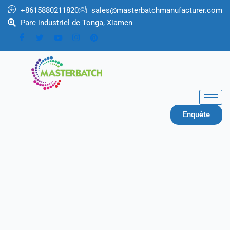
Aller
+8615880211820
sales@masterbatchmanufacturer.com
au
Parc industriel de Tonga, Xiamen
contenu
Enquête