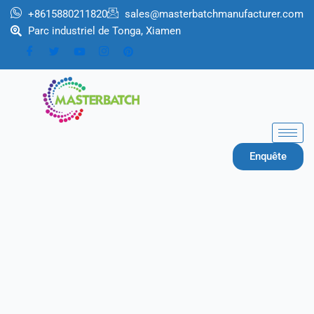
Aller
+8615880211820
sales@masterbatchmanufacturer.com
au
Parc industriel de Tonga, Xiamen
contenu
Enquête