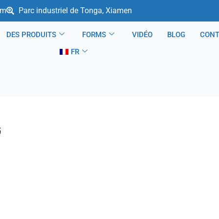
om
Parc industriel de Tonga, Xiamen
DES PRODUITS
FORMS
VIDÉO
BLOG
CON
FR
G