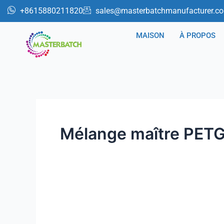
Aller
+8615880211820
sales@masterbatchmanufacturer.c
au
contenu
MAISON
À PROPOS
Mélange maître PET
Intégration
des