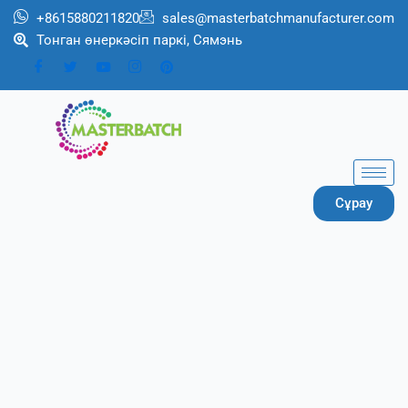
跳
+8615880211820
sales@masterbatchmanufacturer.com
至
Тонган өнеркәсіп паркі, Сямэнь
内
容
Сұрау