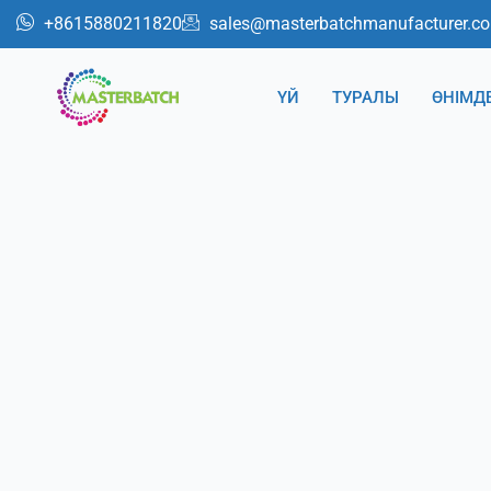
跳
+8615880211820
sales@masterbatchmanufacturer.c
至
内
ҮЙ
ТУРАЛЫ
ӨНІМД
容