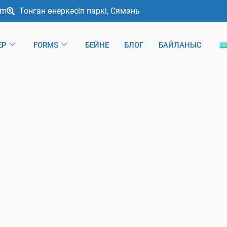
om
Тонган өнеркәсіп паркі, Сямэнь
ЕР
FORMS
БЕЙНЕ
БЛОГ
БАЙЛАНЫС