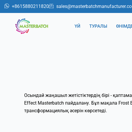
跳
+8615880211820
sales@masterbatchmanufacturer.c
至
内
ҮЙ
ТУРАЛЫ
ӨНІМД
容
Осындай жаңашыл жетістіктердің бірі - қаптам
Effect Masterbatch пайдалану. Бұл мақала Frost
трансформациялық әсерін көрсетеді.