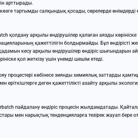
ін арттырады.
 көзге тартымды салқындық қосады, сөрелерде өнімдерді
batch қолдану арқылы өндірушілер қалаған аязды көрініске
ацияларының қажеттілігін болдырмайды. Бұл өндірісті жең
адамын кесу арқылы өндірушілер өндіріс шығындарын айт
рініске қол жеткізу үшін үнемді шешім етеді.
ояу процестері көбінесе зиянды химиялық заттарды қамт
р мен еріткіштерге деген қажеттілікті азайту арқылы экол
terbatch пайдалану өндіріс процесін жылдамдатады. Қай
ары мен нарықтық тенденцияларға тезірек жауап бере от