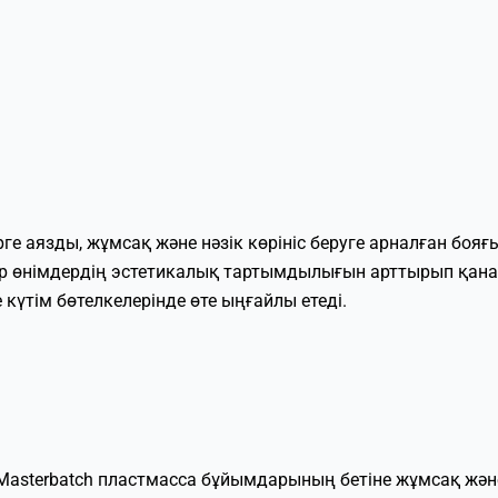
терге аязды, жұмсақ және нәзік көрініс беруге арналған б
р өнімдердің эстетикалық тартымдылығын арттырып қана
 күтім бөтелкелерінде өте ыңғайлы етеді.
t Masterbatch пластмасса бұйымдарының бетіне жұмсақ және