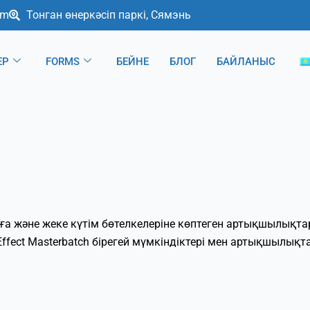
om
Тонган өнеркәсіп паркі, Сямэнь
ЕР
FORMS
БЕЙНЕ
БЛОГ
БАЙЛАНЫС
аға және жеке күтім бөтелкелеріне көптеген артықшылықта
 Effect Masterbatch бірегей мүмкіндіктері мен артықшылықт