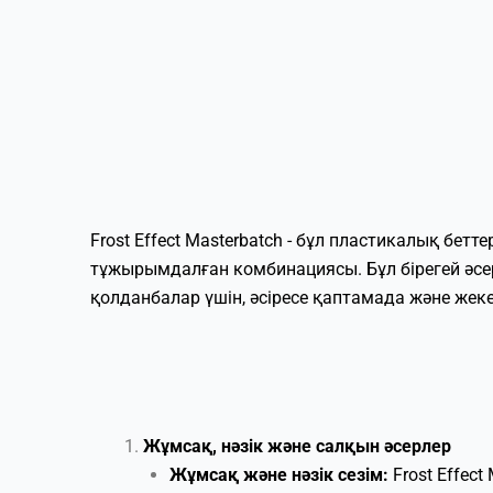
Frost Effect Masterbatch - бұл пластикалық бет
тұжырымдалған комбинациясы. Бұл бірегей әсе
қолданбалар үшін, әсіресе қаптамада және жеке
Жұмсақ, нәзік және салқын әсерлер
Жұмсақ және нәзік сезім:
Frost Effec