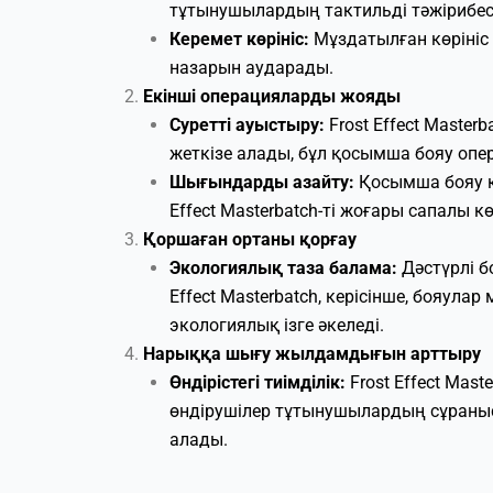
тұтынушылардың тактильді тәжірибес
Керемет көрініс:
Мұздатылған көрініс
назарын аударады.
Екінші операцияларды жояды
Суретті ауыстыру:
Frost Effect Master
жеткізе алады, бұл қосымша бояу опер
Шығындарды азайту:
Қосымша бояу қ
Effect Masterbatch-ті жоғары сапалы кө
Қоршаған ортаны қорғау
Экологиялық таза балама:
Дәстүрлі б
Effect Masterbatch, керісінше, бояула
экологиялық ізге әкеледі.
Нарыққа шығу жылдамдығын арттыру
Өндірістегі тиімділік:
Frost Effect Mas
өндірушілер тұтынушылардың сұраныст
алады.