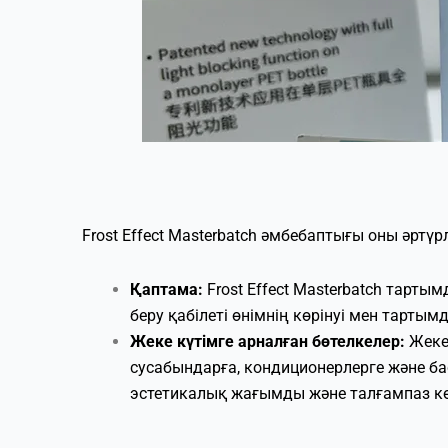
Frost Effect Masterbatch әмбебаптығы оны әртү
Қаптама:
Frost Effect Masterbatch тарты
беру қабілеті өнімнің көрінуі мен тарт
Жеке күтімге арналған бөтелкелер:
Жеке 
сусабындарға, кондиционерлерге және ба
эстетикалық жағымды және талғампаз кө