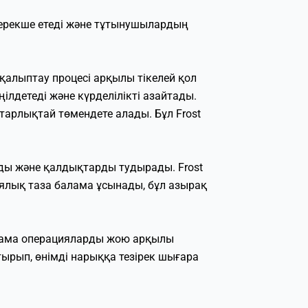
 ерекше етеді және тұтынушылардың
 қалыптау процесі арқылы тікелей қол
ілдетеді және күрделілікті азайтады.
арлықтай төмендете алады. Бұл Frost
иды және қалдықтарды тудырады. Frost
огиялық таза балама ұсынады, бұл азырақ
талама операцияларды жою арқылы
ырып, өнімді нарыққа тезірек шығара