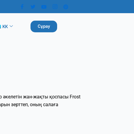
Сұрау
KK
р әкелетін жан-жақты қоспасы Frost
арын зерттеп, оның салаға