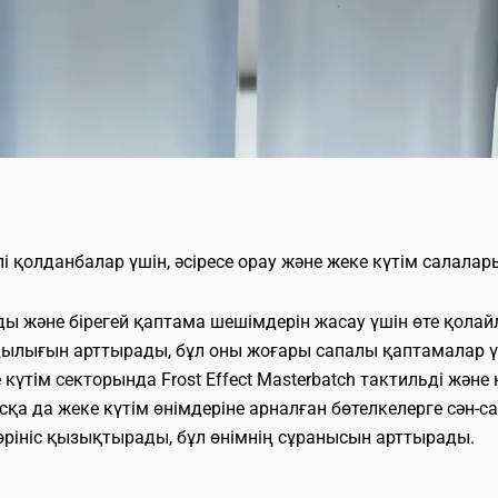
рлі қолданбалар үшін, әсіресе орау және жеке күтім салал
мды және бірегей қаптама шешімдерін жасау үшін өте қола
ымдылығын арттырады, бұл оны жоғары сапалы қаптамалар
күтім секторында Frost Effect Masterbatch тактильді жән
сқа да жеке күтім өнімдеріне арналған бөтелкелерге сән
рініс қызықтырады, бұл өнімнің сұранысын арттырады.