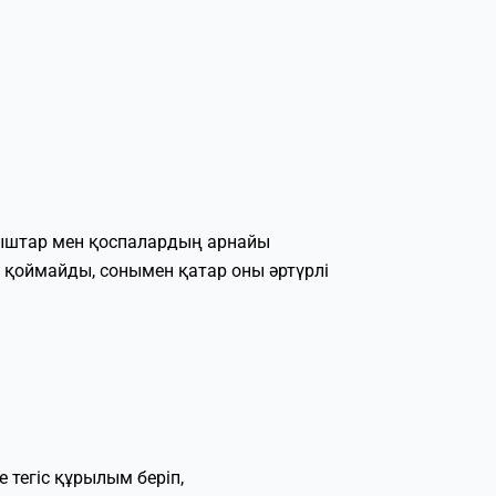
ояғыштар мен қоспалардың арнайы
 қоймайды, сонымен қатар оны әртүрлі
 тегіс құрылым беріп,