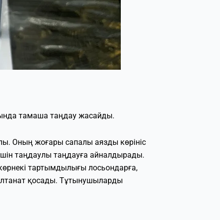
арында тамаша таңдау жасайды.
йлы. Оның жоғары сапалы аязды көрініс
 үшін таңдаулы таңдауға айналдырады.
е көрнекі тартымдылығы лосьондарға,
-салтанат қосады. Тұтынушыларды