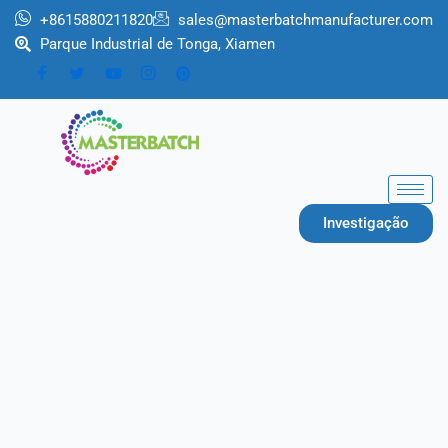
跳
+8615880211820
sales@masterbatchmanufacturer.com
至
Parque Industrial de Tonga, Xiamen
内
容
Investigação