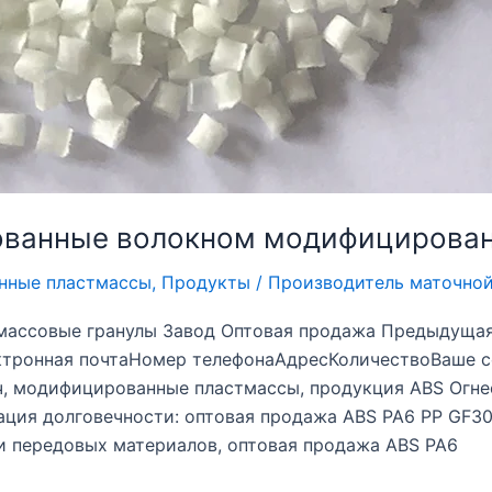
ованные волокном модифицирова
нные пластмассы
,
Продукты
/
Производитель маточно
тмассовые гранулы Завод Оптовая продажа Предыдуща
ктронная почтаНомер телефонаАдресКоличествоВаше 
ч, модифицированные пластмассы, продукция ABS Огнес
ция долговечности: оптовая продажа ABS PA6 PP GF3
 передовых материалов, оптовая продажа ABS PA6