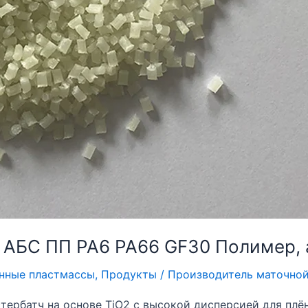
АБС ПП PA6 PA66 GF30 Полимер,
нные пластмассы
,
Продукты
/
Производитель маточно
тербатч на основе TiO2 с высокой дисперсией для п