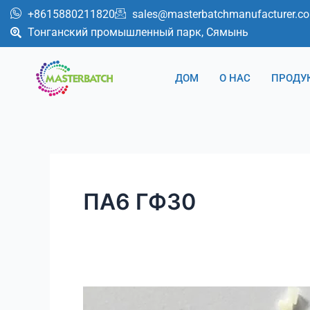
Перейти
+8615880211820
sales@masterbatchmanufacturer.c
к
Тонганский промышленный парк, Сямынь
содержимому
ДОМ
О НАС
ПРОДУ
ПА6 ГФ30
Модифицированный