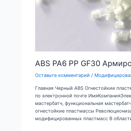
ABS PA6 PP GF30 Армир
Оставьте комментарий
/
Модифицирова
Главная Черный ABS Огнестойкие плас
по электронной почте ИмяКомпанияЭле
мастербатч, функциональная мастербат
огнестойкие пластмассы Революциониза
модифицированных пластмасс В области