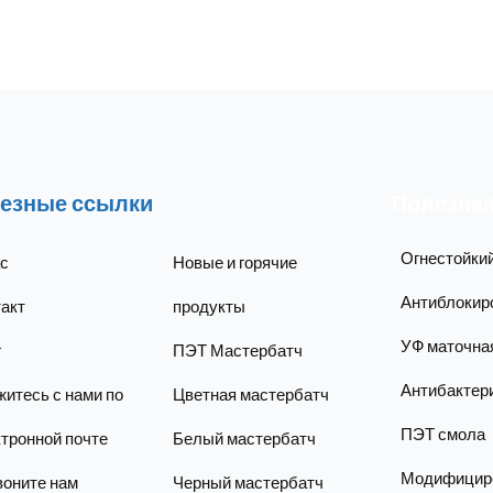
езные ссылки
Полезная
Огнестойки
ас
Новые и горячие
Антиблокир
акт
продукты
УФ маточна
г
ПЭТ Мастербатч
Антибактер
итесь с нами по
Цветная мастербатч
ПЭТ смола
тронной почте
Белый мастербатч
Модифицир
воните нам
Черный мастербатч