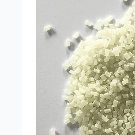
ПБТ
АБС
ПП
PA6
PA66
GF30
Полимер,
армированный
волокном