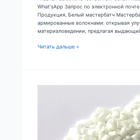
What'sApp Запрос по электронной поч
Продукция, Белый мастербатч Мастерба
армированные волокнами: открывая улу
материаловедении, предлагая выдающий
Читать дальше »
ABS
PA6
PP
GF30
Армированные
волокном
модифицированные