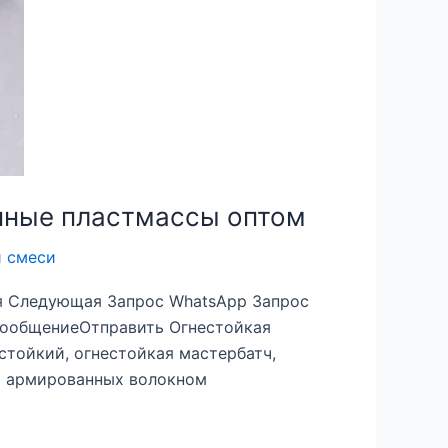
нные пластмассы оптом
й смеси
я Следующая Запрос WhatsApp Запрос
сообщениеОтправить Огнестойкая
тойкий, огнестойкая мастербатч,
0 армированных волокном