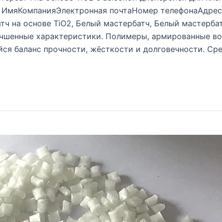
те ИмяКомпанияЭлектронная почтаНомер телефонаАдре
тч на основе TiO2, Белый мастербатч, Белый мастерб
чшенные характеристики. Полимеры, армированные во
ся баланс прочности, жёсткости и долговечности. Сре