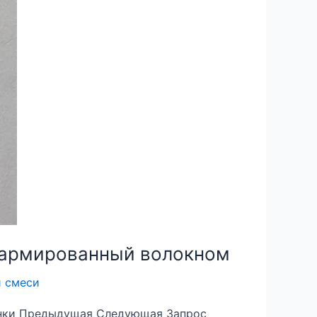
 армированный волокном
й смеси
лёнки Предыдущая Следующая Запрос