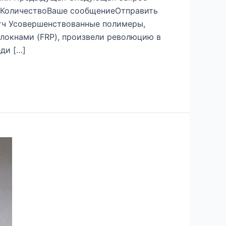
сКоличествоВаше сообщениеОтправить
атч Усовершенствованные полимеры,
локнами (FRP), произвели революцию в
ди […]