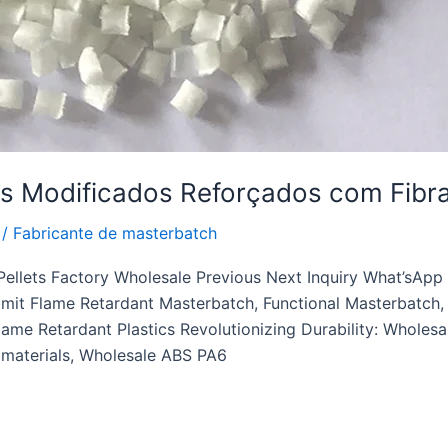
s Modificados Reforçados com Fibr
/
Fabricante de masterbatch
Pellets Factory Wholesale Previous Next Inquiry What’sA
 Flame Retardant Masterbatch, Functional Masterbatch, M
lame Retardant Plastics Revolutionizing Durability: Whole
d materials, Wholesale ABS PA6