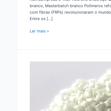
branco, Masterbatch branco Polímeros re
com fibras (FRPs) revolucionaram o mundo d
Entre os […]
Ler mais »
ABS
PA6
PP
GF30
Plásticos
Modificados
Reforçados
com