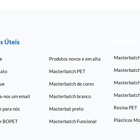
s Úteis
Link útil
Masterbatch
e
Produtos novos e em alta
Masterbatch
ato
Masterbatch PET
Masterbatc
ue
Masterbatch de cores
Masterbatch
a-nos um email
Masterbatch branco
Resina PET
e para nós
Masterbat preto
Plásticos Mo
me BOPET
Masterbatch Funcional