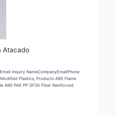
a Atacado
pp Email Inquiry NameCompanyEmailPhone
odified Plastics, Products ABS Flame
sale ABS PA6 PP GF30 Fiber Reinforced