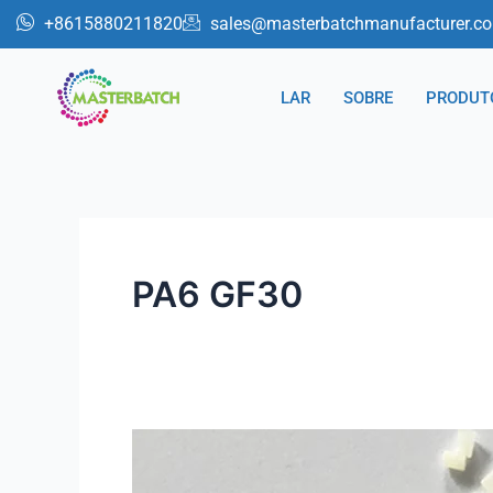
跳
+8615880211820
sales@masterbatchmanufacturer.c
至
内
LAR
SOBRE
PRODUT
容
PA6 GF30
Polímero
reforçado