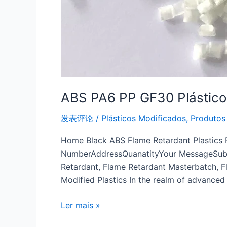
ABS PA6 PP GF30 Plástico
发表评论
/
Plásticos Modificados
,
Produtos
Home Black ABS Flame Retardant Plastics 
NumberAddressQuanatityYour MessageSubmit
Retardant, Flame Retardant Masterbatch, F
Modified Plastics In the realm of advance
Ler mais »