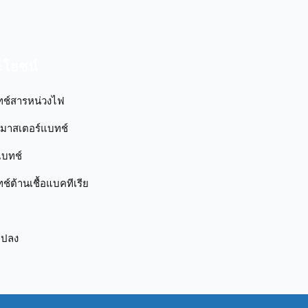
ระโยชน์
ทช์สารหน่วงไฟ
กมาสเตอร์แบทช์
แบทช์
์ต้านเชื้อแบคทีเรีย
แปลง