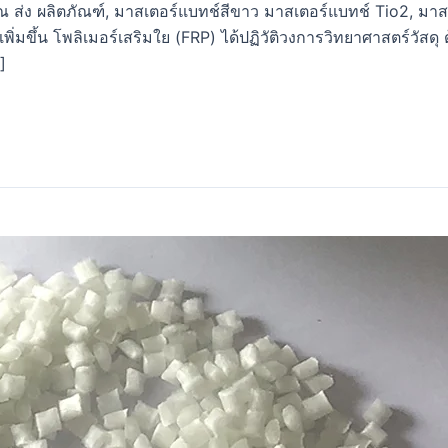
ณ ส่ง ผลิตภัณฑ์, มาสเตอร์แบทช์สีขาว มาสเตอร์แบทช์ Tio2, มา
่เพิ่มขึ้น โพลิเมอร์เสริมใย (FRP) ได้ปฏิวัติวงการวิทยาศาสตร์วัส
]