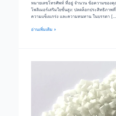
หมายเลขโทรศัพท์ ที่อยู่ จำนวน ข้อความของคุ
โพลิเมอร์เสริมใยขั้นสูง: ปลดล็อกประสิทธิภาพที
ความแข็งแกร่ง และความทนทาน ในบรรดา […
อ่านเพิ่มเติม »
ขายส่ง
พลาสติก
ดัดแปลง
เสริม
ไฟเบอร์
ABS
PA6
PP