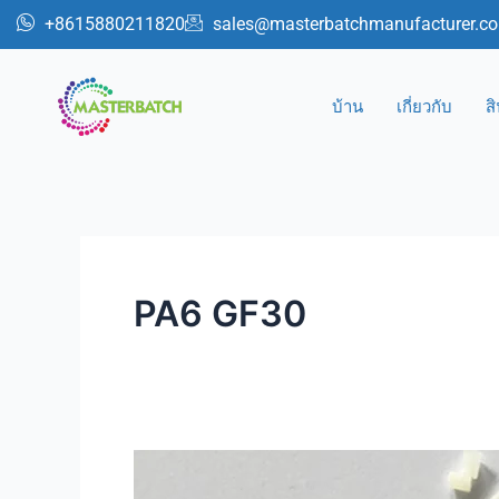
跳
+8615880211820
sales@masterbatchmanufacturer.c
至
内
容
บ้าน
เกี่ยวกับ
ส
PA6 GF30
ดัดแปลง
PBT