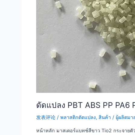
ดัดแปลง PBT ABS PP PA6 P
发表评论
/
พลาสติกดัดแปลง
,
สินค้า
/
ผู้ผลิตม
หน้าหลัก มาสเตอร์แบทช์สีขาว Tio2 กระจายตัว