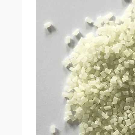
ABS
PP
PA6
PA66
GF30
โพ
ลี
เม
อร์
เสริม
ไฟเบอร์