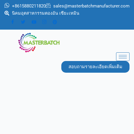
跳
+8615880211820
sales@masterbatchmanufacturer.com
至
นิคมอุตสาหกรรมตองอัน เซียะเหมิน
内
容
สอบถามรายละเอียดเพิ่มเติม