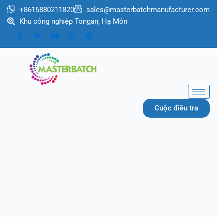
跳
+8615880211820
sales@masterbatchmanufacturer.com
至
Khu công nghiệp Tongan, Hạ Môn
内
容
Cuộc điều tra