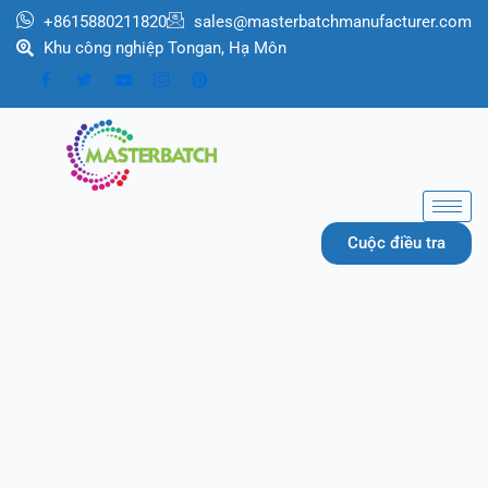
跳
+8615880211820
sales@masterbatchmanufacturer.com
至
Khu công nghiệp Tongan, Hạ Môn
内
容
Cuộc điều tra