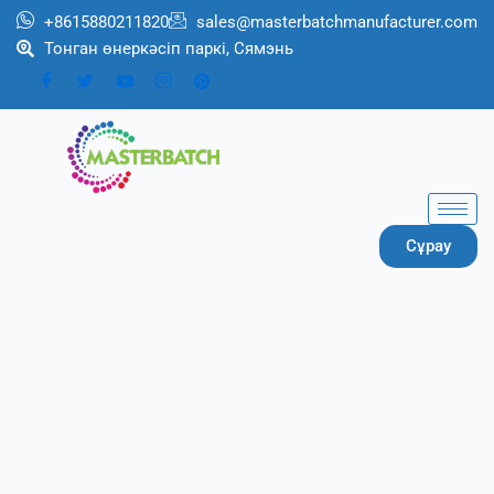
跳
+8615880211820
sales@masterbatchmanufacturer.com
至
Тонган өнеркәсіп паркі, Сямэнь
内
容
Сұрау