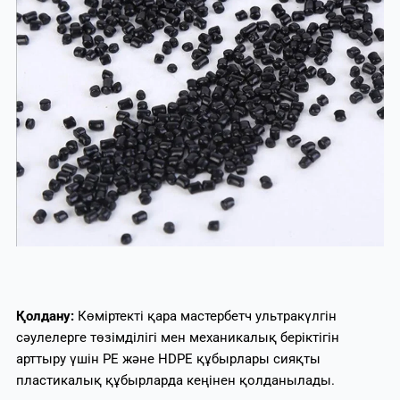
Қолдану:
Көміртекті қара мастербетч ультракүлгін
сәулелерге төзімділігі мен механикалық беріктігін
арттыру үшін PE және HDPE құбырлары сияқты
пластикалық құбырларда кеңінен қолданылады.