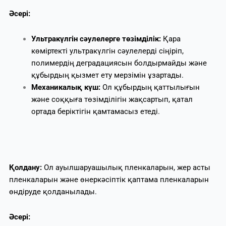
Әсері:
Ультракүлгін сәулелерге төзімділік:
Қара
көміртекті ультракүлгін сәулелерді сіңіріп,
полимердің деградациясын болдырмайды және
құбырдың қызмет ету мерзімін ұзартады.
Механикалық күш:
Ол құбырдың қаттылығын
және соққыға төзімділігін жақсартып, қатал
ортада беріктігін қамтамасыз етеді.
Қолдану:
Ол ауылшаруашылық пленкаларын, жер асты
пленкаларын және өнеркәсіптік қаптама пленкаларын
өндіруде қолданылады.
Әсері: