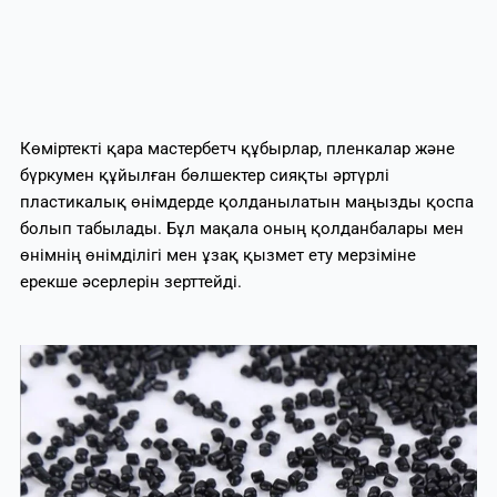
Көміртекті қара мастербетч құбырлар, пленкалар және
бүркумен құйылған бөлшектер сияқты әртүрлі
пластикалық өнімдерде қолданылатын маңызды қоспа
болып табылады. Бұл мақала оның қолданбалары мен
өнімнің өнімділігі мен ұзақ қызмет ету мерзіміне
ерекше әсерлерін зерттейді.