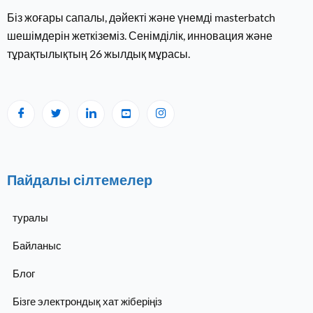
Біз жоғары сапалы, дәйекті және үнемді masterbatch
шешімдерін жеткіземіз. Сенімділік, инновация және
тұрақтылықтың 26 ​​жылдық мұрасы.
Пайдалы сілтемелер
туралы
Байланыс
Блог
Бізге электрондық хат жіберіңіз