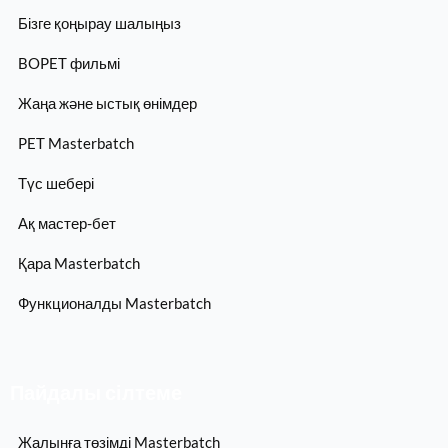
Бізге қоңырау шалыңыз
BOPET фильмі
Жаңа және ыстық өнімдер
PET Masterbatch
Түс шебері
Ақ мастер-бет
Қара Masterbatch
Функционалды Masterbatch
Пайдалы сілтеме
Жалынға төзімді Masterbatch