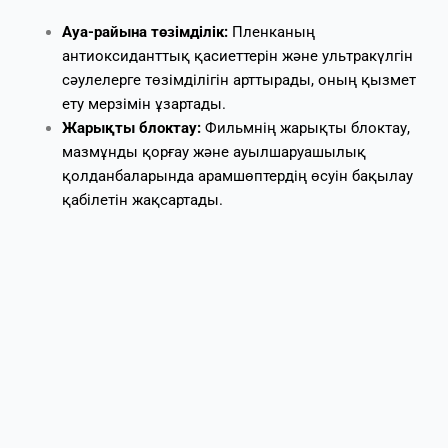
Ауа-райына төзімділік:
Пленканың
антиоксиданттық қасиеттерін және ультракүлгін
сәулелерге төзімділігін арттырады, оның қызмет
ету мерзімін ұзартады.
Жарықты блоктау:
Фильмнің жарықты блоктау,
мазмұнды қорғау және ауылшаруашылық
қолданбаларында арамшөптердің өсуін бақылау
қабілетін жақсартады.