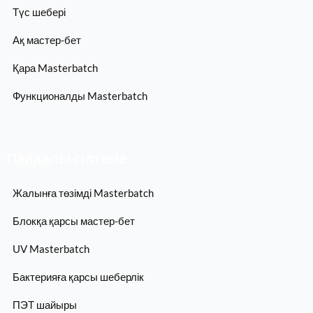
Түс шебері
Ақ мастер-бет
Қара Masterbatch
Функционалды Masterbatch
Пайдалы сілтеме
Жалынға төзімді Masterbatch
Блокқа қарсы мастер-бет
UV Masterbatch
Бактерияға қарсы шеберлік
ПЭТ шайыры