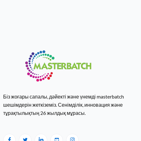
Біз жоғары сапалы, дәйекті және үнемді masterbatch
шешімдерін жеткіземіз. Сенімділік, инновация және
тұрақтылықтың 26 ​​жылдық мұрасы.