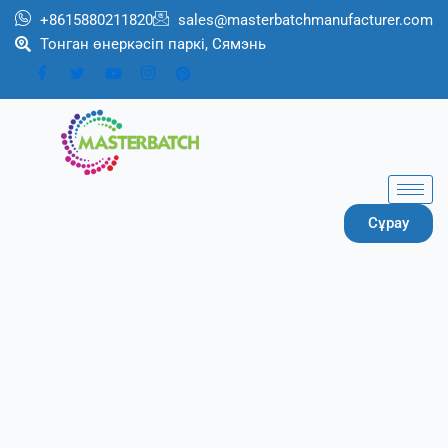
跳
+8615880211820
sales@masterbatchmanufacturer.com
至
Тонган өнеркәсіп паркі, Сямэнь
内
容
Сұрау