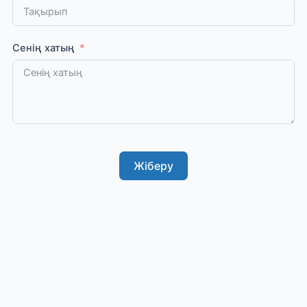
Сенің хатың
Жіберу