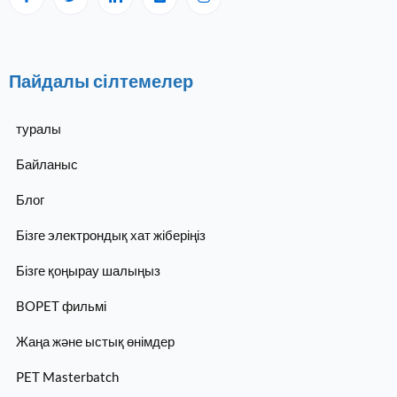
Пайдалы сілтемелер
туралы
Байланыс
Блог
Бізге электрондық хат жіберіңіз
Бізге қоңырау шалыңыз
BOPET фильмі
Жаңа және ыстық өнімдер
PET Masterbatch