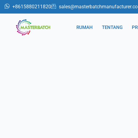
跳
+8615880211820
sales@masterbatchmanufacturer.c
至
内
RUMAH
TENTANG
PR
容