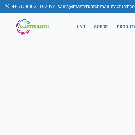
跳
+8615880211820
sales@masterbatchmanufacturer.c
至
内
LAR
SOBRE
PRODUT
容