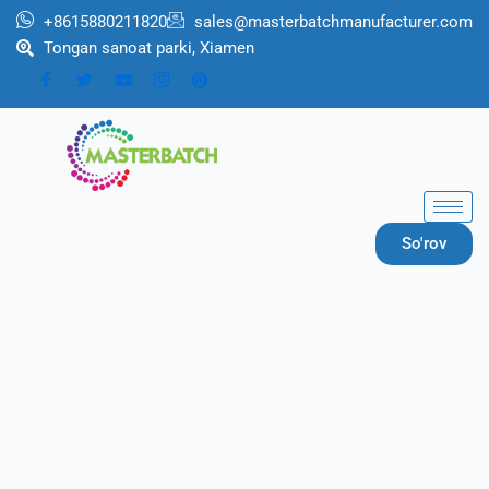
跳
+8615880211820
sales@masterbatchmanufacturer.com
至
Tongan sanoat parki, Xiamen
内
容
So'rov