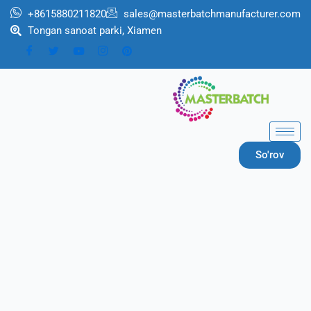
跳
+8615880211820
sales@masterbatchmanufacturer.com
至
Tongan sanoat parki, Xiamen
内
容
So'rov