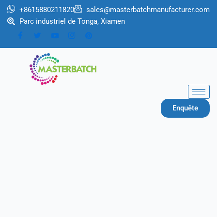
Aller
+8615880211820
sales@masterbatchmanufacturer.com
au
Parc industriel de Tonga, Xiamen
contenu
Enquête