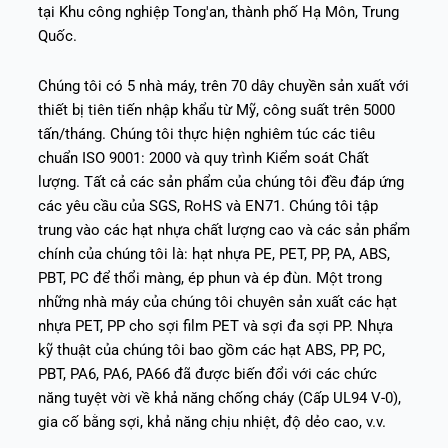
tại Khu công nghiệp Tong'an, thành phố Hạ Môn, Trung
Quốc.
Chúng tôi có 5 nhà máy, trên 70 dây chuyền sản xuất với
thiết bị tiên tiến nhập khẩu từ Mỹ, công suất trên 5000
tấn/tháng. Chúng tôi thực hiện nghiêm túc các tiêu
chuẩn ISO 9001: 2000 và quy trình Kiểm soát Chất
lượng. Tất cả các sản phẩm của chúng tôi đều đáp ứng
các yêu cầu của SGS, RoHS và EN71. Chúng tôi tập
trung vào các hạt nhựa chất lượng cao và các sản phẩm
chính của chúng tôi là: hạt nhựa PE, PET, PP, PA, ABS,
PBT, PC để thổi màng, ép phun và ép đùn. Một trong
những nhà máy của chúng tôi chuyên sản xuất các hạt
nhựa PET, PP cho sợi film PET và sợi đa sợi PP. Nhựa
kỹ thuật của chúng tôi bao gồm các hạt ABS, PP, PC,
PBT, PA6, PA6, PA66 đã được biến đổi với các chức
năng tuyệt vời về khả năng chống cháy (Cấp UL94 V-0),
gia cố bằng sợi, khả năng chịu nhiệt, độ dẻo cao, v.v.