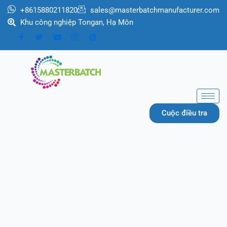
跳
+8615880211820
sales@masterbatchmanufacturer.com
至
Khu công nghiệp Tongan, Hạ Môn
内
容
Cuộc điều tra