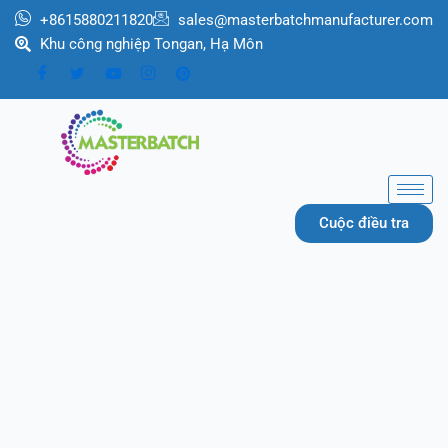
跳
+8615880211820
sales@masterbatchmanufacturer.com
至
Khu công nghiệp Tongan, Hạ Môn
内
容
Cuộc điều tra