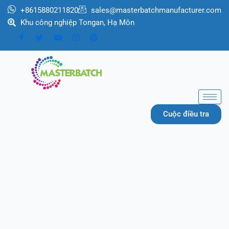
跳
+8615880211820
sales@masterbatchmanufacturer.com
至
Khu công nghiệp Tongan, Hạ Môn
内
容
Cuộc điều tra