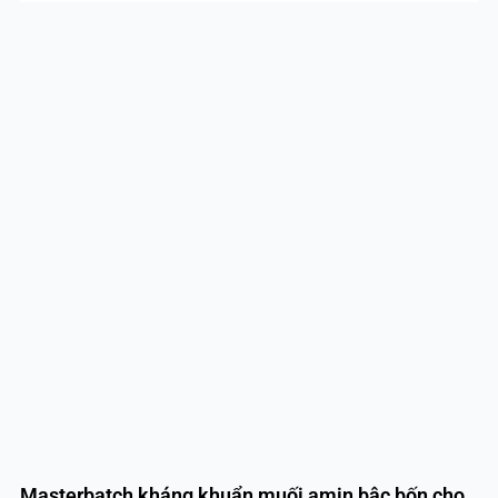
Masterbatch kháng khuẩn muối amin bậc bốn cho