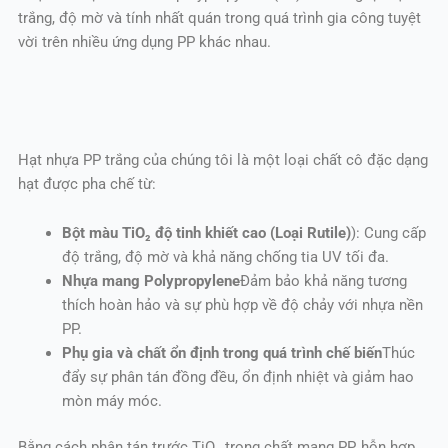
trắng, độ mờ và tính nhất quán trong quá trình gia công tuyệt
vời trên nhiều ứng dụng PP khác nhau.
Hạt nhựa PP trắng của chúng tôi là một loại chất cô đặc dạng
hạt được pha chế từ:
Bột màu TiO₂ độ tinh khiết cao (Loại Rutile)
): Cung cấp
độ trắng, độ mờ và khả năng chống tia UV tối đa.
Nhựa mang Polypropylene
Đảm bảo khả năng tương
thích hoàn hảo và sự phù hợp về độ chảy với nhựa nền
PP.
Phụ gia và chất ổn định trong quá trình chế biến
Thúc
đẩy sự phân tán đồng đều, ổn định nhiệt và giảm hao
mòn máy móc.
Bằng cách phân tán trước TiO₂ trong chất mang PP, hỗn hợp