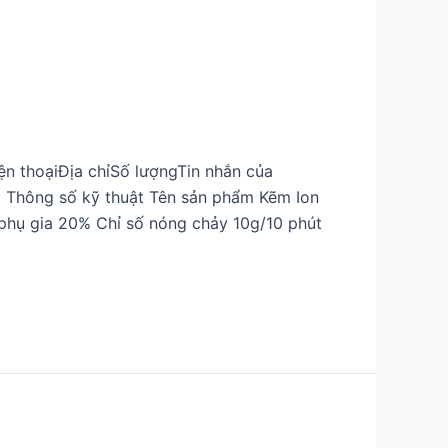
ện thoạiĐịa chỉSố lượngTin nhắn của
a Thông số kỹ thuật Tên sản phẩm Kẽm Ion
 phụ gia 20% Chỉ số nóng chảy 10g/10 phút