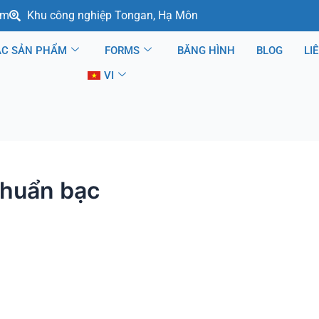
om
Khu công nghiệp Tongan, Hạ Môn
ÁC SẢN PHẨM
FORMS
BĂNG HÌNH
BLOG
LI
VI
khuẩn bạc