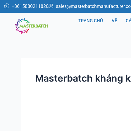
跳
+8615880211820
sales@masterbatchmanufacturer.c
至
内
TRANG CHỦ
VỀ
C
容
Masterbatch kháng 
Hạt
phụ