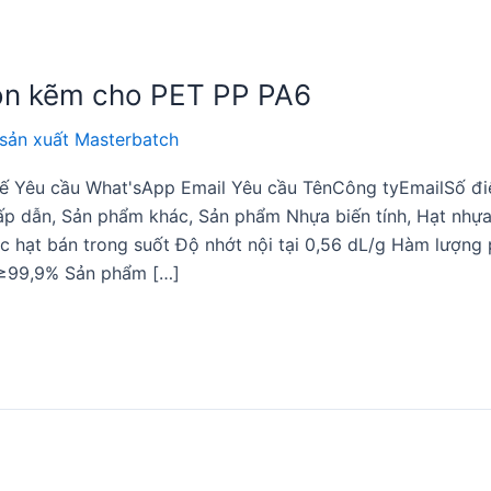
ion kẽm cho PET PP PA6
sản xuất Masterbatch
 tế Yêu cầu What'sApp Email Yêu cầu TênCông tyEmailSố đi
ấp dẫn, Sản phẩm khác, Sản phẩm Nhựa biến tính, Hạt nhự
c hạt bán trong suốt Độ nhớt nội tại 0,56 dL/g Hàm lượng
≥99,9% Sản phẩm […]