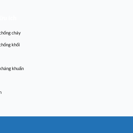
hữu ích
chống cháy
chống khối
kháng khuẩn
h