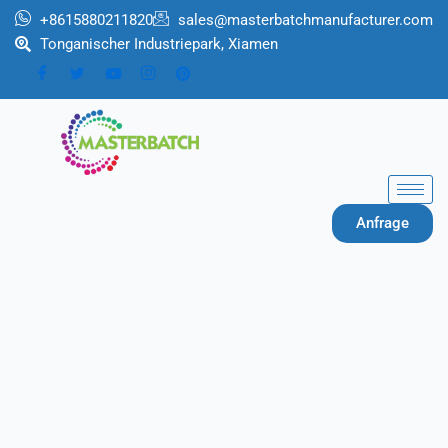
Zum
+8615880211820
sales@masterbatchmanufacturer.com
Inhalt
Tonganischer Industriepark, Xiamen
springen
Anfrage