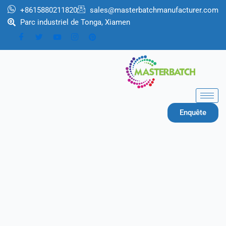
Aller
+8615880211820
sales@masterbatchmanufacturer.com
au
Parc industriel de Tonga, Xiamen
contenu
Enquête