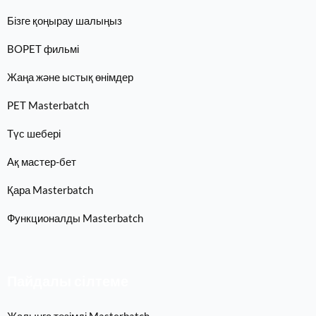
Бізге қоңырау шалыңыз
BOPET фильмі
Жаңа және ыстық өнімдер
PET Masterbatch
Түс шебері
Ақ мастер-бет
Қара Masterbatch
Функционалды Masterbatch
Пайдалы сілтеме