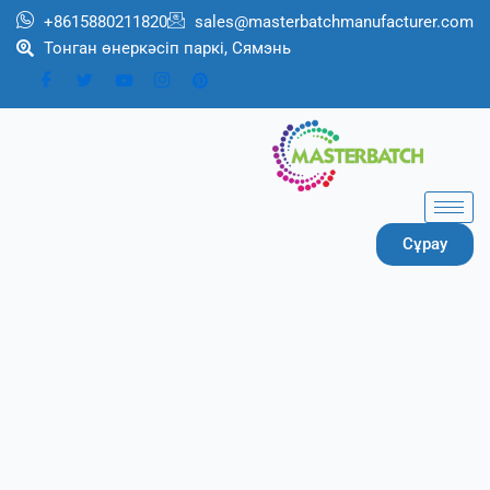
跳
+8615880211820
sales@masterbatchmanufacturer.com
至
Тонган өнеркәсіп паркі, Сямэнь
内
容
Сұрау