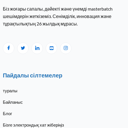
Біз жоғары сапалы, дәйекті және үнемді masterbatch
шешімдерін жеткіземіз. Сенімділік, инновация және
тұрақтылықтың 26 ​​жылдық мұрасы.
Пайдалы сілтемелер
туралы
Байланыс
Блог
Бізге электрондық хат жіберіңіз